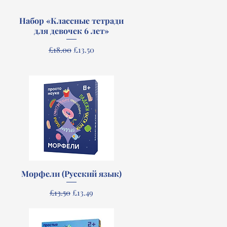
Набор «Классные тетради
Quick View
для девочек 6 лет»
Regular Price
Sale Price
£18.00
£13.50
Морфели (Русский язык)
Quick View
Regular Price
Sale Price
£13.50
£13.49