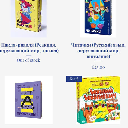
Пакля-рвакля (Реакция,
Quick View
Читачки (Русский язык,
Quick View
окружающий мир, логика)
окружающий мир,
внимание)
Out of stock
Price
£23.00
Хит!