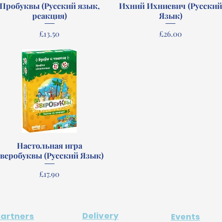
Пробуквы (Русский язык,
Quick View
Ихний Ихниевич (Русски
Quick View
реакция)
Язык)
Price
Price
£13.50
£26.00
Настольная игра
Quick View
веробуквы (Русский Язык)
Price
£17.90
Delivery
Partners
Events