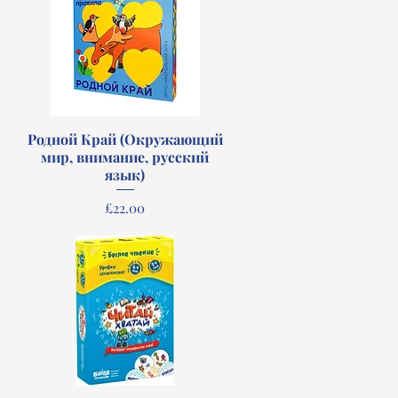
Родной Край (Окружающий
Quick View
мир, внимание, русский
язык)
Price
£22.00