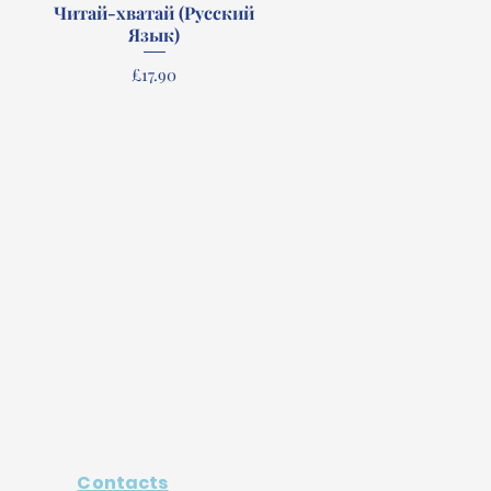
й
Читай-хватай (Русский
Quick View
Язык)
Price
£17.90
Contacts