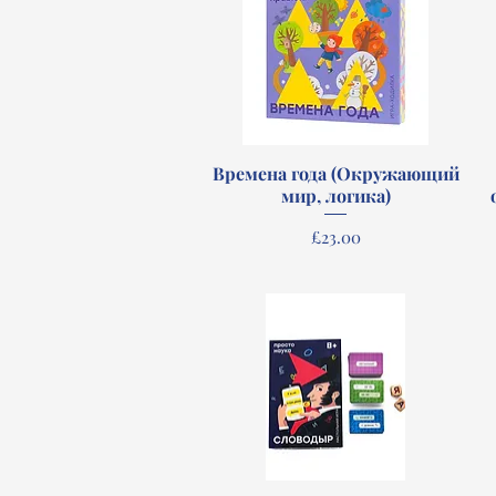
Времена года (Окружающий
Quick View
мир, логика)
Price
£23.00