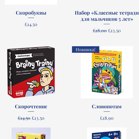
Скоробуквы
Quick View
Набор «Классные тетради
Quick View
для мальчиков 5 лет»
Price
£14.50
Regular Price
Sale Price
£18.00
£13.50
Новинка!
Скорочтение
Quick View
Словопотам
Quick View
Regular Price
Sale Price
Price
£14.50
£13.50
£18.90