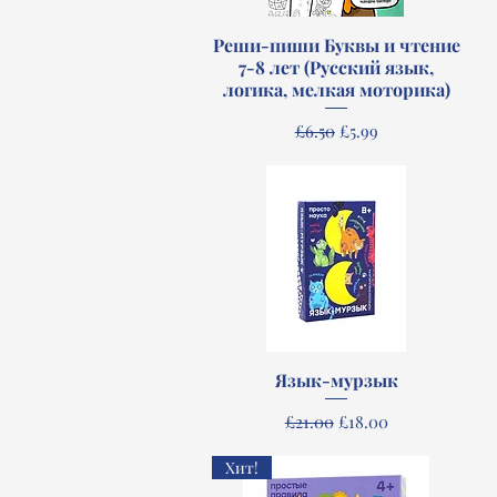
Реши-пиши Буквы и чтение
Quick View
7-8 лет (Русский язык,
логика, мелкая моторика)
Regular Price
Sale Price
£6.50
£5.99
Язык-мурзык
Quick View
Regular Price
Sale Price
£21.00
£18.00
Хит!