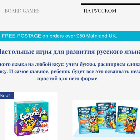
BOARD GAMES
НА РУССКОМ
FREE POSTAGE on orders over £50 Mainland UK.
астольные игры для развития русского язык
кого языка на любой вкус: учим буквы, расширяем слов
у. И самое главное, ребенок будет все это осваивать нез
простой для него форме.
New!