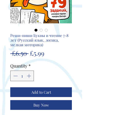
Реши-пиши Буквы и чтение 7-8
лет (Русский язык, логика,
мелкая моторика)
Regular
Sale
 £6.50 
£5.99
Price
Price
Quantity
*
Add to Cart
Buy Now