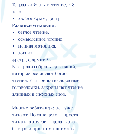
Тетрадь «Буквы и чтение, 7-8
лет»
274×200×4 мм, 130 гр
Развиваем навыки:
беглое чтение,
осмысленное чтение,
мелкая моторика,
логика.
44 стр., формат А4
В тетради собраны 79 заданий,
которые развивают беглое
чтение. Учат решать словесные
головоломки, закрепляют чтение
длинных и сложных слов.
Многие ребята в 7-8 лет уже
читают. Но одно дело — просто
читать, а другое — делать это
быстро и при этом понимать