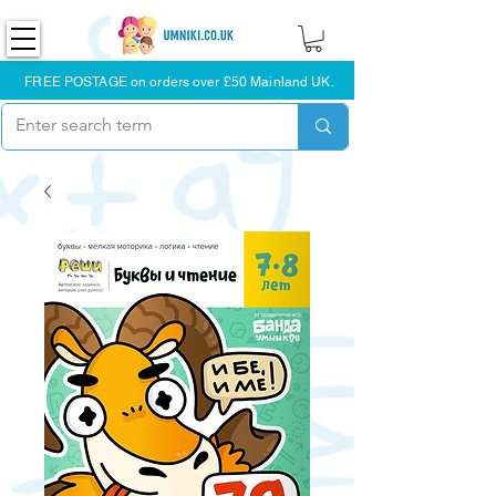
FREE POSTAGE on orders over £50 Mainland UK.