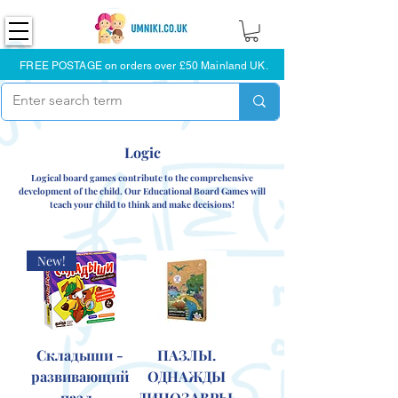
FREE POSTAGE on orders over £50 Mainland UK.
Logic
Logical board games contribute to the comprehensive
development of the child. Our Educational Board Games will
teach your child to think and make decisions!
New!
Складыши -
ПАЗЛЫ.
развивающий
ОДНАЖДЫ
пазл-
ДИНОЗАВРЫ.