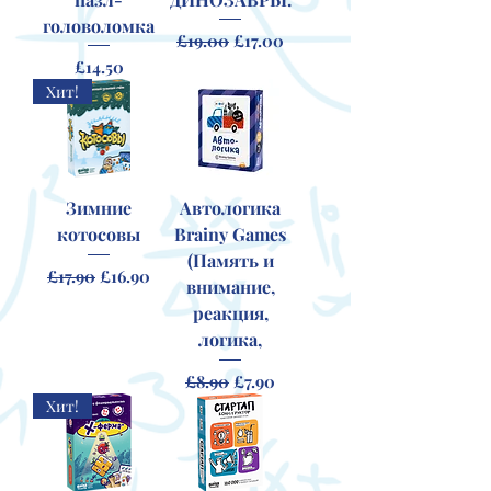
головоломка
Regular Price
Sale Price
£19.00
£17.00
Price
£14.50
Хит!
Зимние
Автологика
котосовы
Brainy Games
(Память и
Regular Price
Sale Price
£17.90
£16.90
внимание,
реакция,
логика,
Regular Price
Sale Price
£8.90
£7.90
Хит!