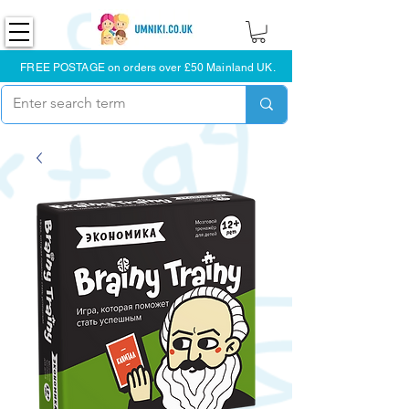
FREE POSTAGE on orders over £50 Mainland UK.