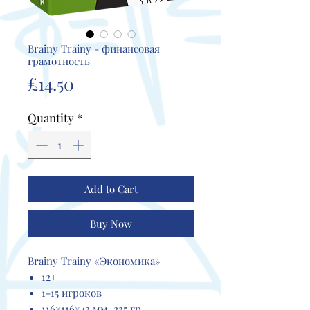
Brainy Trainy - финансовая
грамотность
Price
£14.50
Quantity
*
Add to Cart
Buy Now
Brainy Trainy «Экономика»
12+
1-15 игроков
116×116×43 мм, 235 гр