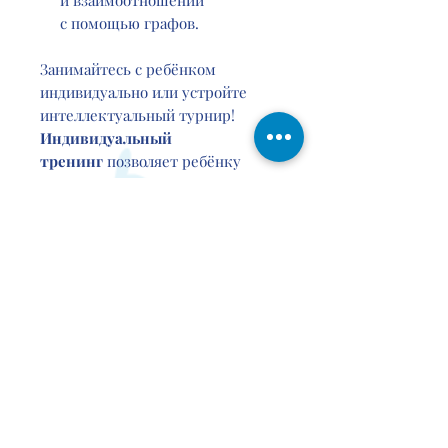
и взаимоотношений
с помощью графов.
Занимайтесь с ребёнком
индивидуально или устройте
интеллектуальный турнир!
Индивидуальный
тренинг
позволяет ребёнку
максимально
сконцентрироваться на задании
и даёт время обдумать решение.
Это базовый вариант игры, при
котором мы советуем давать
ребёнку не больше 5 карт
с заданиями, чтобы ему всегда
хотелось ещё. При таком
варианте, хорошо выбрать
несколько дней в неделю для
регулярных занятий.
Интеллектуальный турнир
—