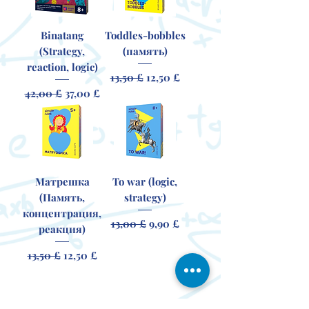
Binatang
Toddles-bobbles
(Strategy,
(память)
reaction, logic)
Обычная цена
Цена со скидкой
13,50 £
12,50 £
Обычная цена
Цена со скидкой
42,00 £
37,00 £
Матрешка
To war (logic,
(Память,
strategy)
концентрация,
Обычная цена
Цена со скидкой
13,00 £
9,90 £
реакция)
Обычная цена
Цена со скидкой
13,50 £
12,50 £