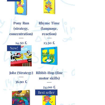
Pony Run
Rhyme Time
(strategy,
(language,
concentration)
reaction)
Цена
Цена
14,50 £
13,50 £
New!
Jobz (Strategy)
Ribbit-Hop (fine
motor skills)
Цена
36,90 £
Цена
24,00 £
Best seller