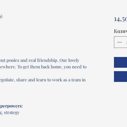
n)
14,5
Коли
out ponies and real friendship. Our lovely
mewhere. To get them back home, you need to
egotiate, share and learn to work as a team in
superpowers:
g, strategy