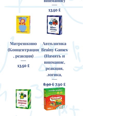
внимание)
Цена
13,50 £
Матрешкино
Автологика
(Концентрация
Brainy Games
, реакция)
(Память и
внимание,
Цена
13,50 £
реакция,
логика,
Обычная цена
Цена со скидкой
8,90 £
7,90 £