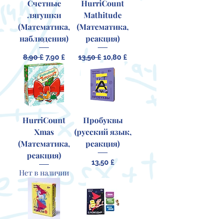
Счетные
HurriCount
лягушки
Mathitude
(Математика,
(Математика,
наблюдения)
реакция)
Обычная цена
Цена со скидкой
Обычная цена
Цена со скидкой
8,90 £
7,90 £
13,50 £
10,80 £
HurriCount
Пробуквы
Xmas
(русский язык,
(Математика,
реакция)
реакция)
Цена
13,50 £
Нет в наличии