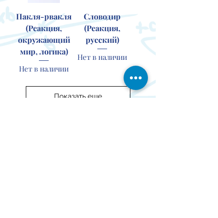
Пакля-рвакля
Словодир
(Реакция,
(Реакция,
окружающий
русский)
мир, логика)
Нет в наличии
Нет в наличии
Показать еще
Контакты
Мероп
О проекте
Партнер
Доставка
риятия
ы