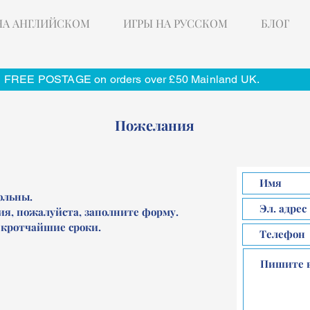
НА АНГЛИЙСКОМ
ИГРЫ НА РУССКОМ
БЛОГ
FREE POSTAGE on orders over £50 Mainland UK.
Пожелания
ольны.
ия, пожалуйста, заполните форму.
 кротчайшие сроки.