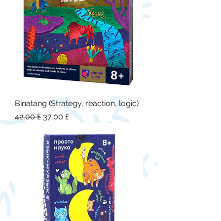
Binatang (Strategy, reaction, logic)
Обычная цена
Цена со скидкой
42,00 £
37,00 £