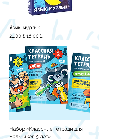
Язык-мурзык
Обычная цена
Цена со скидкой
21,00 £
18,00 £
Набор «Классные тетради для
мальчиков 5 лет»