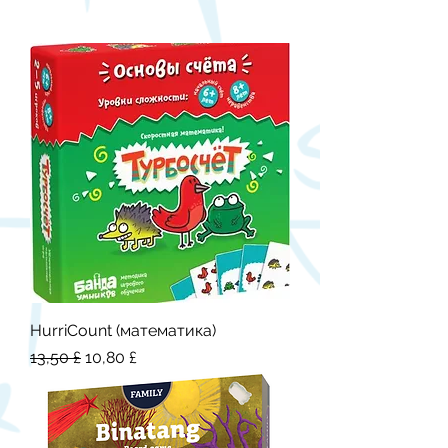
HurriCount (математика)
Обычная цена
Цена со скидкой
13,50 £
10,80 £