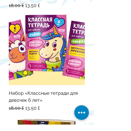
Обычная цена
Цена со скидкой
18,00 £
13,50 £
Набор «Классные тетради для
девочек 6 лет»
Обычная цена
Цена со скидкой
18,00 £
13,50 £