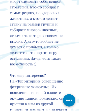
могут следовать собственной
стратегии. Кто-то собирает
самых редких, но «дорогих»
животных, а кто-то делает
ставку на размер группы и
собирает много животных,
стоимость которых совсем не
высока. А кто-то вообще не
думает о прибыли, а только
делает то, что портит игру
остальным. Да-да, есть такая
возможность :)
Что еще интересно?
На «Территории» совершенно
фееричные животные. Их
появление на нашей планете
окутано тайной. Возможно, они
пришли к нам из другой
галактики, а может, из далекого