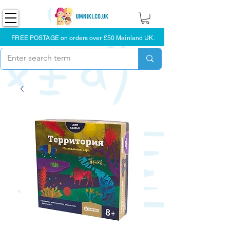
FREE POSTAGE on orders over £50 Mainland UK.