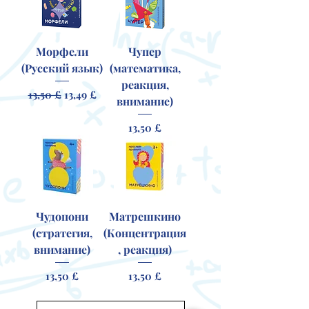
Морфели
Чупер
(Русский язык)
(математика,
реакция,
Обычная цена
Цена со скидкой
13,50 £
13,49 £
внимание)
Цена
13,50 £
Чудопони
Матрешкино
(стратегия,
(Концентрация
внимание)
, реакция)
Цена
Цена
13,50 £
13,50 £