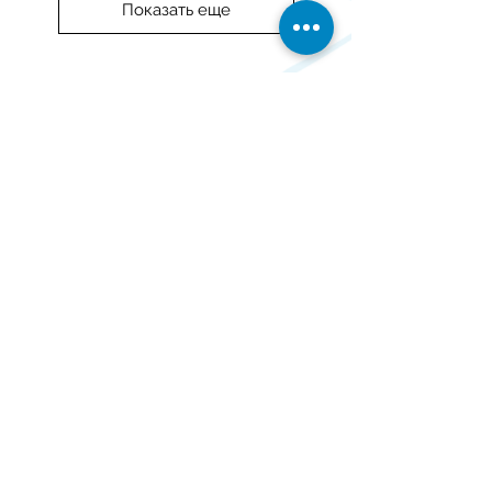
Показать еще
Контакты
Мероп
О проекте
Партнер
Доставка
риятия
ы
- МАТЕМАТИКА - РУССКИЙ ЯЗЫК - ГЕОМЕТРИЯ - ОКРУЖАЮЩИЙ МИР - СТРАТЕГИЯ -
ПРОГРАММИРОВАНИЕ - ЛОГИКА - РЕАКЦИЯ - ПАМЯТЬ -
ЭМОЦИИ - МЕЛКАЯ МОТОРИКА
ШИРОКИЙ ВЫБОР ИГР НА РУССКОМ ЯЗЫКЕ ДЛЯ ЛЮБОГО
ВОЗРАСТА!
FOLLOW US
Paypal and Credit Cards