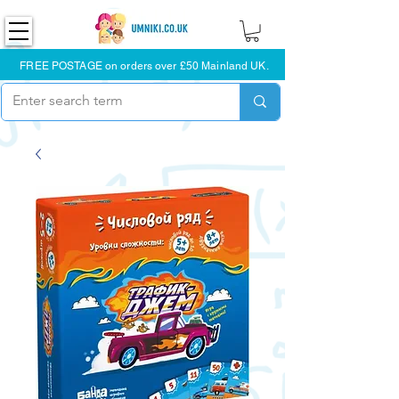
FREE POSTAGE on orders over £50 Mainland UK.