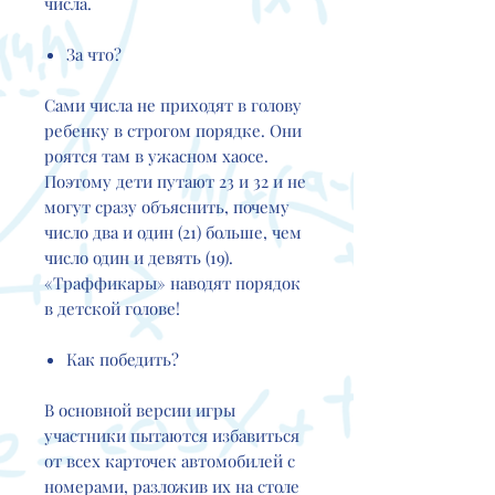
числа.
За что?
Сами числа не приходят в голову
ребенку в строгом порядке. Они
роятся там в ужасном хаосе.
Поэтому дети путают 23 и 32 и не
могут сразу объяснить, почему
число два и один (21) больше, чем
число один и девять (19).
«Траффикары» наводят порядок
в детской голове!
Как победить?
В основной версии игры
участники пытаются избавиться
от всех карточек автомобилей с
номерами, разложив их на столе