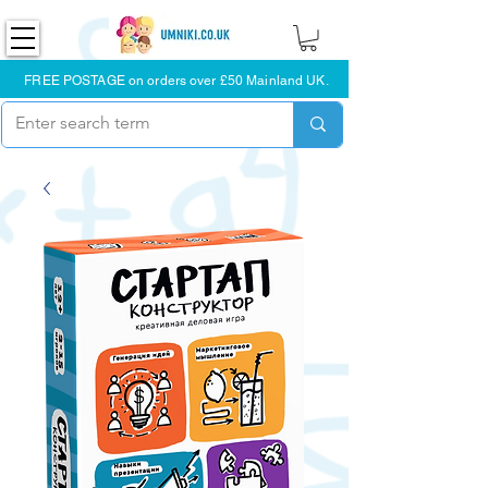
FREE POSTAGE on orders over £50 Mainland UK.