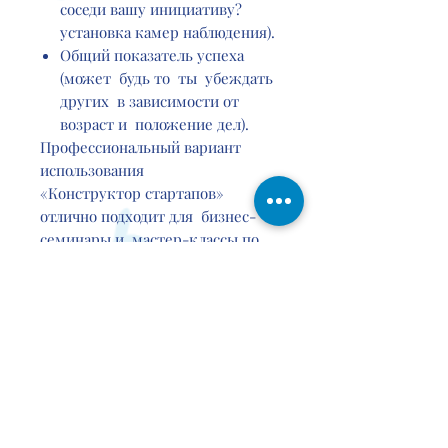
соседи вашу инициативу?
установка камер наблюдения).
Общий показатель успеха
(может будь то ты убеждать
других в зависимости от
возраст и положение дел).
Профессиональный вариант
использования
«Конструктор стартапов»
отлично подходит для бизнес-
семинары и мастер-классы по
публичное выступление:
Помогает разогреть
аудиторию
Освобождает участников и
помогает им познакомиться
Служит отличной разминкой
перед мозговым штурмом.
Создает положительный
стимул для размышлений.