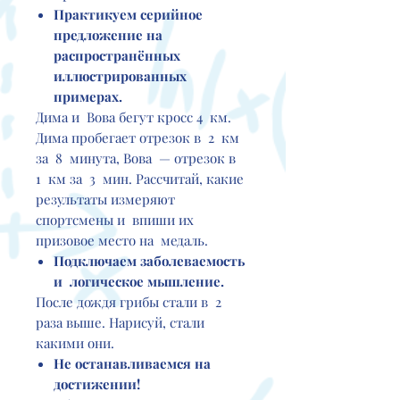
Практикуем серийное
предложение на
распространённых
иллюстрированных
примерах.
Дима и Вова бегут кросс 4 км.
Дима пробегает отрезок в 2 км
за 8 минута, Вова — отрезок в
1 км за 3 мин. Рассчитай, какие
результаты измеряют
спортсмены и впиши их
призовое место на медаль.
Подключаем заболеваемость
и
логическое мышление.
После дождя грибы стали в 2
раза выше. Нарисуй, стали
какими они.
Не останавливаемся на
достижении!