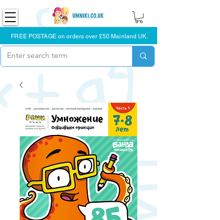
FREE POSTAGE on orders over £50 Mainland UK.