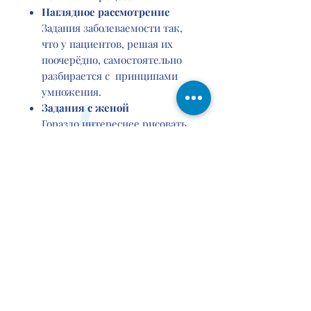
Наглядное рассмотрение
Задания заболеваемости так,
что у пациентов, решая их
поочерёдно, самостоятельно
разбирается с принципами
умножения.
Задания с женой
Гораздо интереснее рисовать
картины вместе с робот-
художник и Пожилые
пчёлкам ищут мёд, чем
решаются просто однотипные
задания.
В серия две тетради разного
уровня сложности
Первая тетрадь для 7–8 лет
Объясняет суть умножения
на наглядных примерах через
серийное предложение,