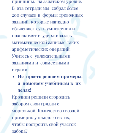
принципы. на азиатском уровне.
В эта тетради мы собрал более
200 случаев в формы тревожных
заданий, которые наглядно
объясняют суть умножения и
познакомят с удерживалась
математической записью таких
арифметических операций.
Учитесь с увлекательными
заданиями и совместными
играми
Не
просто решаем примеры,
а
помогаем учебникам в
их
делах!
Кролики решили огородить
забором свои грядки с
морковкой. Количество гвоздей
примерно у каждого из их,
чтобы построить свой участок
забора?