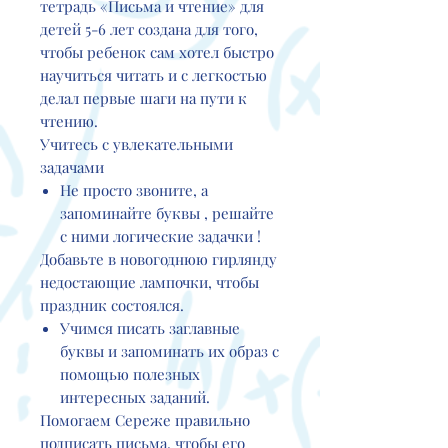
тетрадь «Письма и чтение» для
детей 5-6 лет создана для того,
чтобы ребенок сам хотел быстро
научиться читать и с легкостью
делал первые шаги на пути к
чтению.
Учитесь с увлекательными
задачами
Не
просто звоните, а
запоминайте буквы
, решайте
с ними логические задачки
!
Добавьте в новогоднюю гирлянду
недостающие лампочки, чтобы
праздник состоялся.
Учимся писать заглавные
буквы и
запоминать их
образ с
помощью полезных
интересных заданий.
Помогаем Сереже правильно
подписать письма, чтобы его