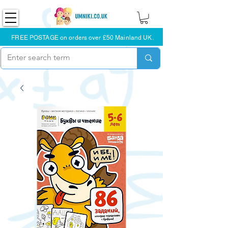
FREE POSTAGE on orders over £50 Mainland UK.