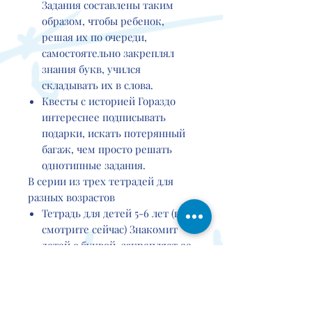
Задания составлены таким
образом, чтобы ребенок,
решая их по очереди,
самостоятельно закреплял
знания букв, учился
складывать их в слова.
Квесты с историей
Гораздо
интереснее подписывать
подарки, искать потерянный
багаж, чем просто решать
однотипные задания.
В серии из трех тетрадей для
разных возрастов
Тетрадь для детей 5-6 лет (вы
смотрите сейчас) Знакомит
детей с буквой, закрепляет ее
в сознании ребенка. Вы
можете заниматься, даже если
ребенок еще не знает букв.
Рабочая тетрадь для детей 6-7