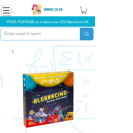
FREE POSTAGE on orders over £50 Mainland UK.