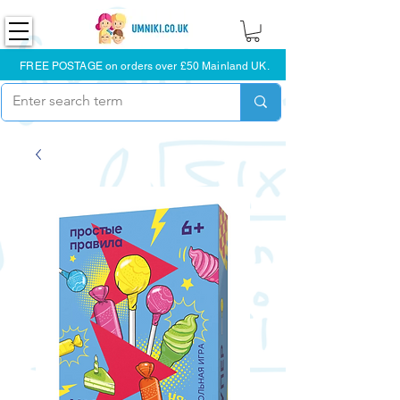
FREE POSTAGE on orders over £50 Mainland UK.