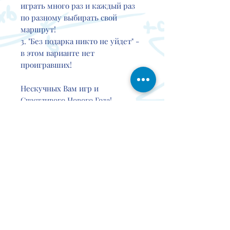
играть много раз и каждый раз
по разному выбирать свой
маршрут!
3. "Без подарка никто не уйдет" -
в этом варианте нет
проигравших!
Нескучных Вам игр и
Счастливого Нового Года!
Контакты
Мероп
О проекте
Партнер
Доставка
риятия
ы