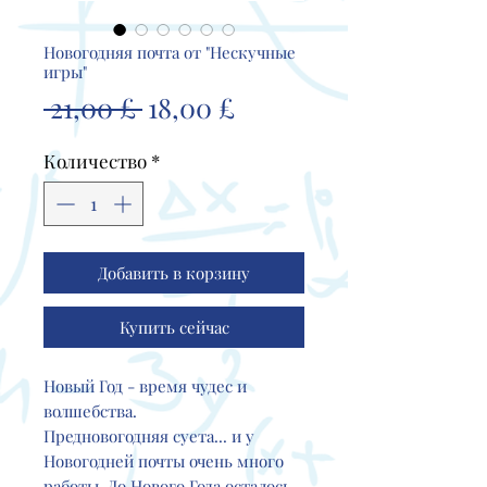
Новогодняя почта от "Нескучные
игры"
Обычная
Спеццена
 21,00 £ 
18,00 £
цена
Количество
*
Добавить в корзину
Купить сейчас
Новый Год - время чудес и
волшебства.
Предновогодняя суета... и у
Новогодней почты очень много
работы. До Нового Года осталось