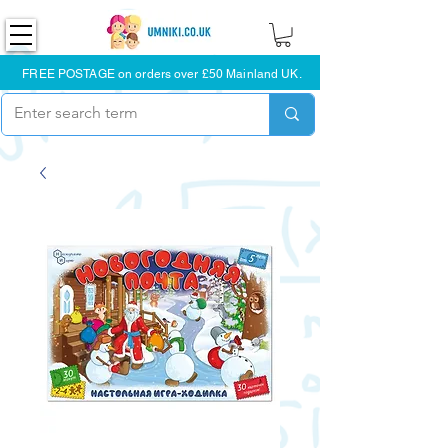
FREE POSTAGE on orders over £50 Mainland UK.