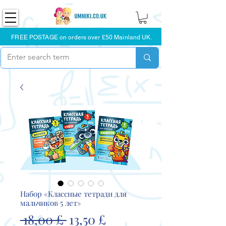
FREE POSTAGE on orders over £50 Mainland UK.
Набор «Классные тетради для
мальчиков 5 лет»
Обычная
Спеццена
 18,00 £ 
13,50 £