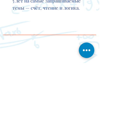
5 лет на самые запрашиваемые
темы — счёт, чтение и логика.
Контакты
Мероп
О проекте
Партнер
Доставка
риятия
ы
- МАТЕМАТИКА - РУССКИЙ ЯЗЫК - ГЕОМЕТРИЯ - ОКРУЖАЮЩИЙ МИР - СТРАТЕГИЯ -
ПРОГРАММИРОВАНИЕ - ЛОГИКА - РЕАКЦИЯ - ПАМЯТЬ -
ЭМОЦИИ - МЕЛКАЯ МОТОРИКА
ШИРОКИЙ ВЫБОР ИГР НА РУССКОМ ЯЗЫКЕ ДЛЯ ЛЮБОГО
ВОЗРАСТА!
FOLLOW US