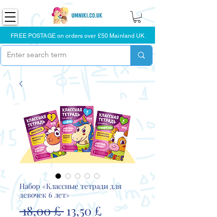
FREE POSTAGE on orders over £50 Mainland UK.
Набор «Классные тетради для
девочек 6 лет»
Обычная
Спеццена
 18,00 £ 
13,50 £