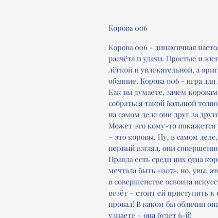
Корова 006
Корова 006 - динамичная настол
расчёта и удачи. Простые и эл
лёгкой и увлекательной, а ор
обаяние. Корова 006 - игра дл
Как вы думаете, зачем коровам
собраться такой большой толпо
на самом деле они друг за друг
Может это кому-то покажется 
– это коровы. Ну, в самом деле
первый взгляд, они совершенн
Правда есть среди них одна ко
мечтала быть «007», но, увы, э
в совершенстве освоила искусс
везёт – стоит ей приступить к
провал! В каком бы обличии она
узнаете – она будет 6-й!