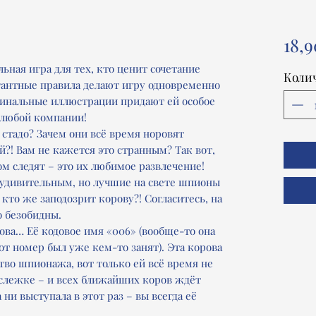
18,9
ьная игра для тех, кто ценит сочетание
Коли
егантные правила делают игру одновременно
игинальные иллюстрации придают ей особое
я любой компании!
 стадо? Зачем они всё время норовят
й?! Вам не кажется это странным? Так вот,
ом следят – это их любимое развлечение!
удивительным, но лучшие на свете шпионы
, кто же заподозрит корову?! Согласитесь, на
о безобидны.
рова… Её кодовое имя «006» (вообще-то она
тот номер был уже кем-то занят). Эта корова
тво шпионажа, вот только ей всё время не
 слежке – и всех ближайших коров ждёт
 ни выступала в этот раз – вы всегда её