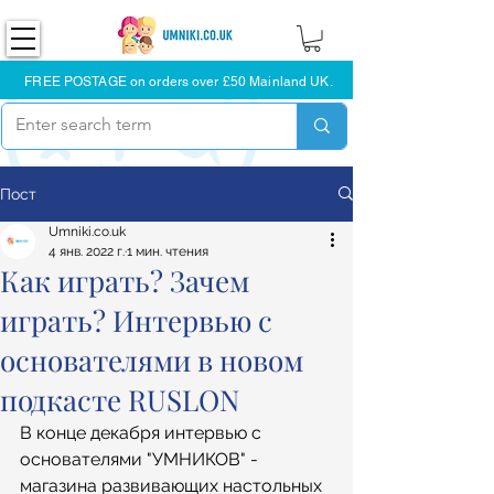
FREE POSTAGE on orders over £50 Mainland UK.
Пост
Umniki.co.uk
4 янв. 2022 г.
1 мин. чтения
Как играть? Зачем
играть? Интервью с
основателями в новом
подкасте RUSLON
В конце декабря интервью с 
основателями "УМНИКОВ" - 
магазина развивающих настольных 