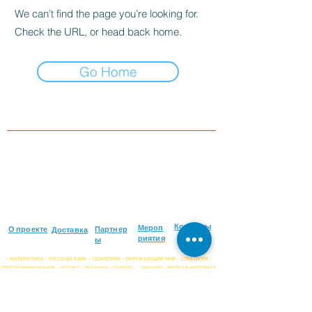
We can’t find the page you’re looking for.
Check the URL, or head back home.
Go Home
Контакты
Мероп
О проекте
Партнер
Доставка
риятия
ы
- МАТЕМАТИКА - РУССКИЙ ЯЗЫК - ГЕОМЕТРИЯ - ОКРУЖАЮЩИЙ МИР - СТРАТЕГИЯ -
ПРОГРАММИРОВАНИЕ - ЛОГИКА - РЕАКЦИЯ - ПАМЯТЬ -
ЭМОЦИИ - МЕЛКАЯ МОТОРИКА
ШИРОКИЙ ВЫБОР ИГР НА РУССКОМ ЯЗЫКЕ ДЛЯ ЛЮБОГО
ВОЗРАСТА!