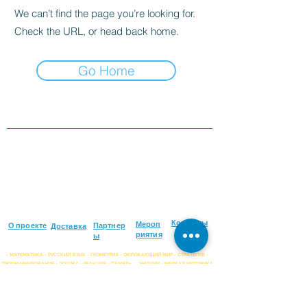
We can’t find the page you’re looking for.
Check the URL, or head back home.
Go Home
Контакты
Мероп
О проекте
Партнер
Доставка
риятия
ы
- МАТЕМАТИКА - РУССКИЙ ЯЗЫК - ГЕОМЕТРИЯ - ОКРУЖАЮЩИЙ МИР - СТРАТЕГИЯ -
ПРОГРАММИРОВАНИЕ - ЛОГИКА - РЕАКЦИЯ - ПАМЯТЬ -
ЭМОЦИИ - МЕЛКАЯ МОТОРИКА
ШИРОКИЙ ВЫБОР ИГР НА РУССКОМ ЯЗЫКЕ ДЛЯ ЛЮБОГО
ВОЗРАСТА!