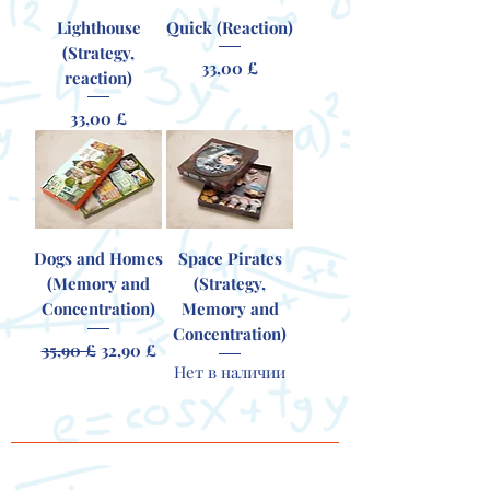
Lighthouse
Quick (Reaction)
(Strategy,
Цена
33,00 £
reaction)
Цена
33,00 £
Dogs and Homes
Space Pirates
(Memory and
(Strategy,
Concentration)
Memory and
Concentration)
Обычная цена
Цена со скидкой
35,90 £
32,90 £
Нет в наличии