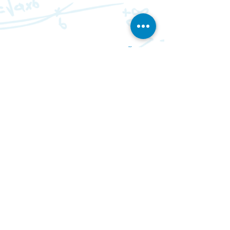
Контакты
Мероп
О проекте
Партнер
Доставка
риятия
ы
- МАТЕМАТИКА - РУССКИЙ ЯЗЫК - ГЕОМЕТРИЯ - ОКРУЖАЮЩИЙ МИР - СТРАТЕГИЯ -
ПРОГРАММИРОВАНИЕ - ЛОГИКА - РЕАКЦИЯ - ПАМЯТЬ -
ЭМОЦИИ - МЕЛКАЯ МОТОРИКА
ШИРОКИЙ ВЫБОР ИГР НА РУССКОМ ЯЗЫКЕ ДЛЯ ЛЮБОГО
ВОЗРАСТА!
FOLLOW US
Paypal and Credit Cards
Gladly Accepted
© Umniki.co.uk