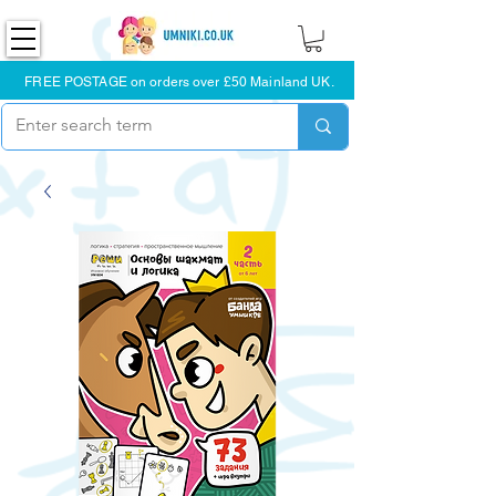
FREE POSTAGE on orders over £50 Mainland UK.