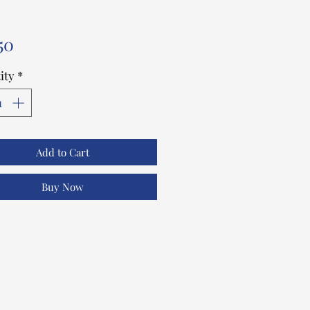
Price
50
ity
*
Add to Cart
Buy Now