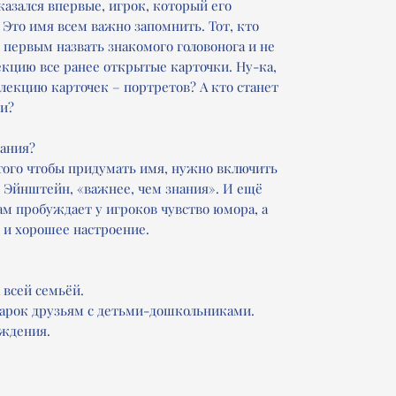
казался впервые, игрок, который его
Это имя всем важно запомнить. Тот, кто
 первым назвать знакомого головонога и не
екцию все ранее открытые карточки. Ну-ка,
лекцию карточек – портретов? А кто станет
ни?
мания?
я того чтобы придумать имя, нужно включить
л Эйнштейн, «важнее, чем знания». И ещё
м пробуждает у игроков чувство юмора, а
 и хорошее настроение.
 всей семьёй.
дарок друзьям с детьми-дошкольниками.
ождения.