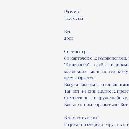
Размер
12х9х3 см
Вес
200г
Состав игры
60 карточек c 12 головоногами, 
"Головоноги" – весёлая и динам
маленьких, так и для тех, кому
всех возрастов!
Вы уже знакомы с головоногам
Так вот же они! Целых 12 предс
Симпатичные и дружелюбные, 
Как же к ним обращаться? Вот т
В чём суть игры?
Игроки по очереди берут из к