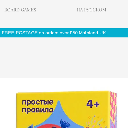
BOARD GAMES
НА РУССКОМ
FREE POSTAGE on orders over £50 Mainland UK.