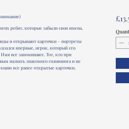
 внимание)
£13.
ногих ребят, которые забыли свои имена.
Quant
олоды и открывают карточки – портреты
казался впервые, игрок, который его
Имя все запоминают. Тот, кто при
вым назвать знакомого головонога и не
лекцию все ранее открытые карточки.