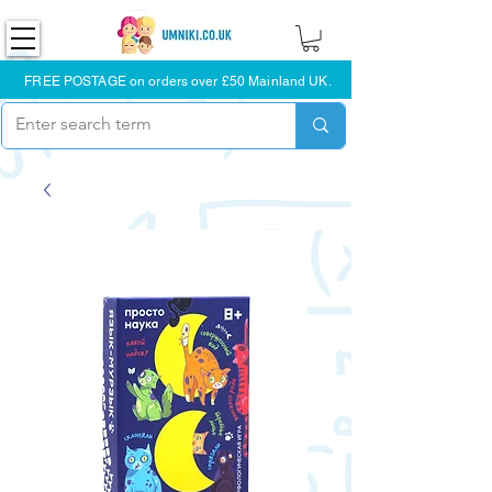
FREE POSTAGE on orders over £50 Mainland UK.