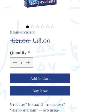
Язык-мурзык
Regular
Sale
 £21.00 
£18.00
Price
Price
Quantity
*
Add to Cart
Buy Now
Что? Где? Когда? И что делает?
“Язык-мурзык” — это игра-