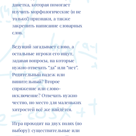
данетка, которая помогает
изучить морфологические (и не
только!) признаки, а также
закрепить написание словарных
слов.
Ведущий загадывает слово, а
остальные игроки его ищут,
задавая вопросы, на которые
нужно отвечать “да” или “нет”.
Родительный падеж или
винительный? Второе
спряжение или слово-
исключение? Отвечать нужно
честно, но место для маленьких
хитростей всё же найдётся.
Игра проходит на двух полях (по
выбору): существительные или