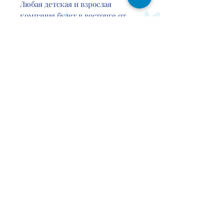
Любая детская и взрослая
компания будет в восторге от
этой игры, а взрослые оценят
нотку юмора, заложенную в
каждом рисунке.
Чему научимся?
Дети научатся запоминать
большой объём информации,
контролировать свои эмоции,
немного хитрить и
стратегически мыслить.
RETURN AND REFUND POLICY
Our Return and Refund Policy
regulated by the Consumer Rights
Act 2015. You have a right to return
the product(s) if you change your
mind and notify us by email