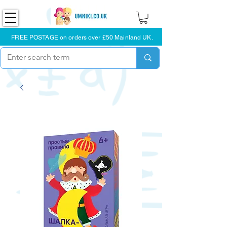
FREE POSTAGE on orders over £50 Mainland UK.