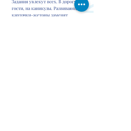
Задания увлекут всех. В дорогу, в
гости, на каникулы. Развивающие
карточки-жетоны заменят
детские игрушки. Каждый раунд
- мини викторина. Это умный
подарок для девочки, мальчика,
дошкольника, всей семьи.
Contact
Events
About
Delivery
Partner
s
Us
s