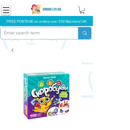
FREE POSTAGE on orders over £50 Mainland UK.