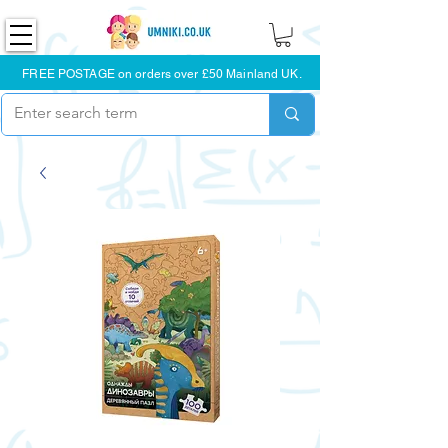
FREE POSTAGE on orders over £50 Mainland UK.