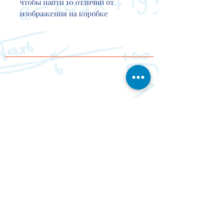
чтобы найти 10 отличий от
изображения на коробке
Contact
Events
About
Delivery
Partner
s
Us
s
- MATH - GEOMETRY - THE WORLD - STRATEGY - PROGRAMMING - LOGIC - REACTION -
RUSSIAN LANGUAGE - MEMORY - EMOTIONS - FINE MOTOR SKILLS
WIDE RANGE OF EDUCATIONAL BOARD GAMES FOR KIDS OF ALL AGES!
FOLLOW US
Paypal and Credit Cards