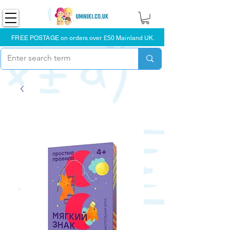
FREE POSTAGE on orders over £50 Mainland UK.