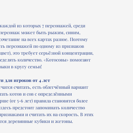
 каждой из которых 7 персонажей, среди
 персонаж может быть рыжим, синим,
очетание на всех картах разное. Поэтому
ать персонажей по одному из признаков
 цвет), это требует серьёзной концентрации,
еделять количество. «Котосовы» помогают
выки в кругу семьи!
 для игроков от 4 лет
чатся считать, есть облегчённый вариант
тать котов и сов с определёнными
ше (от 5-6 лет) правила становятся более
десь предстоит запоминать количество
изнаками и считать их на скорость. В этих
тся деревянные кубики и жетоны.