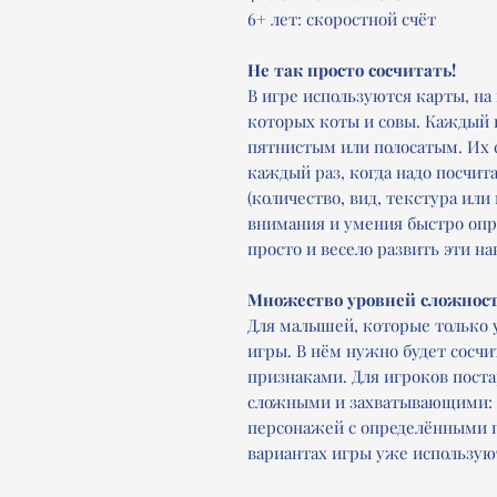
6+ лет: скоростной счёт
Не так просто сосчитать!
В игре используются карты, на
которых коты и совы. Каждый
пятнистым или полосатым. Их с
каждый раз, когда надо посчит
(количество, вид, текстура или
внимания и умения быстро опр
просто и весело развить эти на
Множество уровней сложности
Для малышей, которые только у
игры. В нём нужно будет сосчи
признаками. Для игроков постар
сложными и захватывающими: з
персонажей с определёнными пр
вариантах игры уже использую