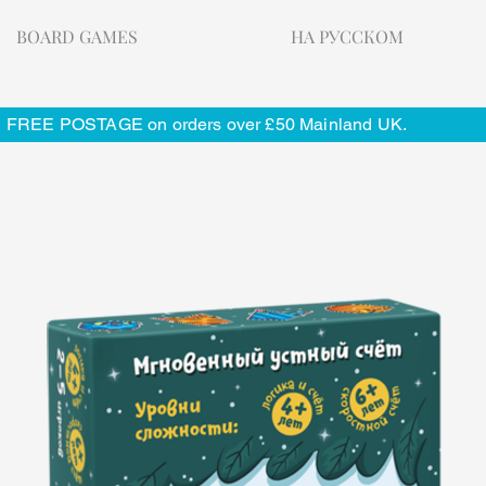
BOARD GAMES
НА РУССКОМ
FREE POSTAGE on orders over £50 Mainland UK.