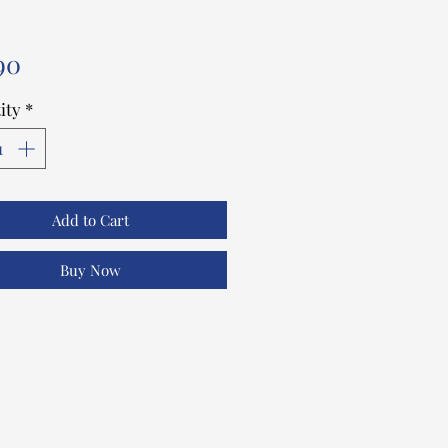
Price
90
ity
*
Add to Cart
Buy Now