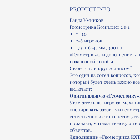
PRODUCT INFO
Банда Умников
Геометрика Комплект 2 в 1
7+ 10+
2-6 игроков
173×116×43 мм, 300 гр
«Геометрика» и дополнение к 
подарочной коробке.
Является ли круг эллипсом?
Это один из сотен вопросов, к
который будет очень важно все
включает:
Оригинальную «Геометрику»,
Увлекательная игровая механик
оперировать базовыми геометр
естественно и с интересом усв
признаки, математическую тер
объектов.
Дополнение «Геометрика EX