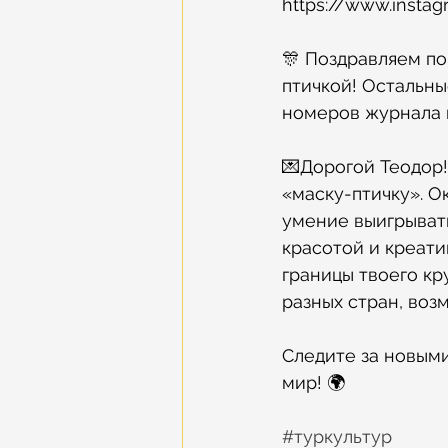
https://www.insta
🎊 Поздравляем по
птичкой! Остальны
номеров журнала 
💌Дорогой Теодор!
«маску-птичку». О
умение выигрывать
красотой и креати
границы твоего кр
разных стран, воз
Следите за новыми
мир! 🌍
#туркультур