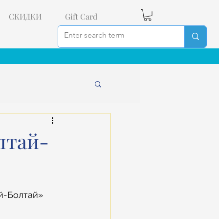
СКИДКИ
Gift Card
лтай-
й-Болтай» 