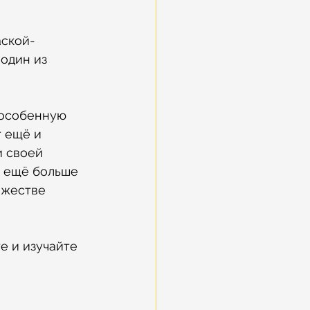
аской-
один из 
 особенную 
 ещё и 
 своей 
т ещё больше 
ожестве 
е и изучайте 