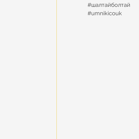
#шалтайболтай
#umnikicouk