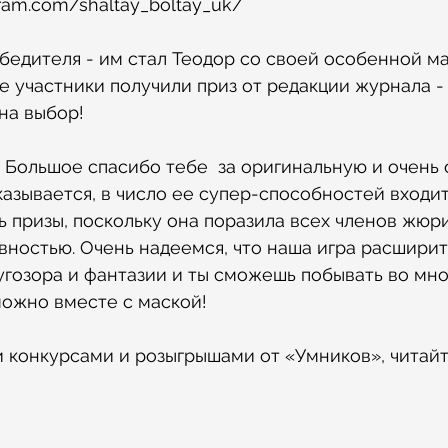
gram.com/shaltay_boltay_uk/
бедителя - им стал Теодор со своей особенной м
е участники получили приз от редакции журнала - 
на выбор!
 Большое спасибо тебе  за оригинальную и очень
казывается, в число ее супер-способностей входит
 призы, поскольку она поразила всех членов жюри
вностью. Очень надеемся, что наша игра расшири
угозора и фантазии и ты сможешь побывать во мн
можно вместе с маской!
 конкурсами и розыгрышами от «Умников», читайт